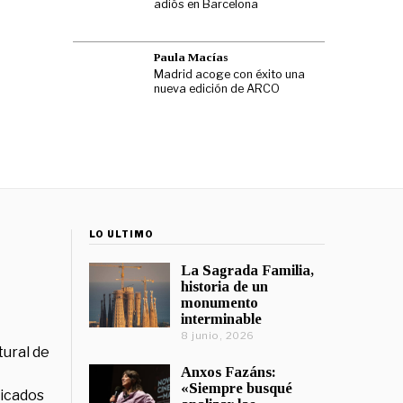
adiós en Barcelona
Paula Macías
Madrid acoge con éxito una
nueva edición de ARCO
LO ÚLTIMO
La Sagrada Familia,
historia de un
monumento
interminable
8 junio, 2026
tural de
Anxos Fazáns:
«Siempre busqué
licados