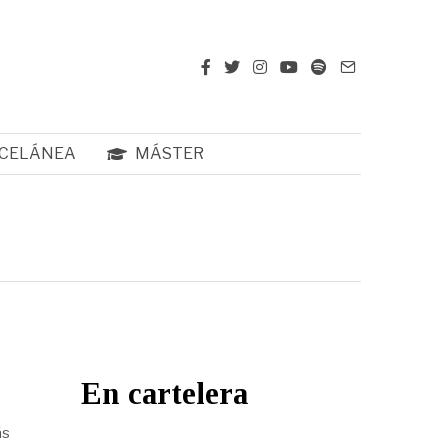
CELÁNEA
MÁSTER
En cartelera
ás