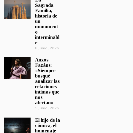
Sagrada
Familia,
historia de
un
monument
o
interminabl
e
8 junio, 2026
Anxos
Fazáns:
«Siempre
busqué
analizar las
relaciones
íntimas que
nos
afectan»
5 junio, 2026
El hijo de la
cómica, el
homenaje