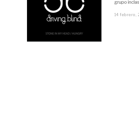
grupo incla
14 febrero,