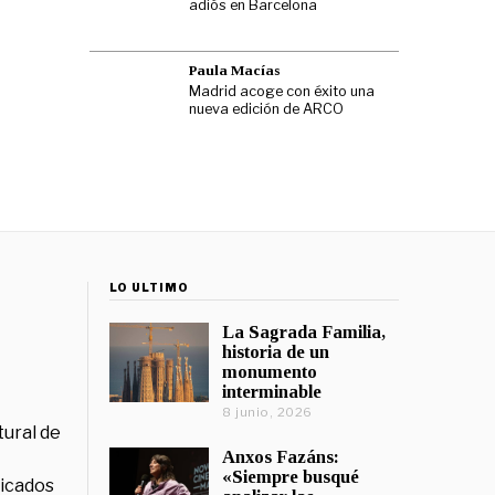
adiós en Barcelona
Paula Macías
Madrid acoge con éxito una
nueva edición de ARCO
LO ÚLTIMO
La Sagrada Familia,
historia de un
monumento
interminable
8 junio, 2026
tural de
Anxos Fazáns:
«Siempre busqué
licados