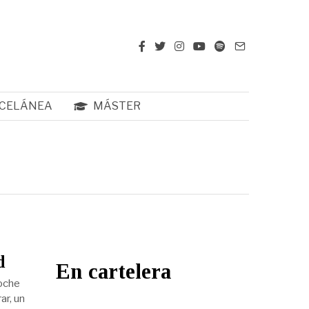
CELÁNEA
MÁSTER
d
En cartelera
noche
ar, un