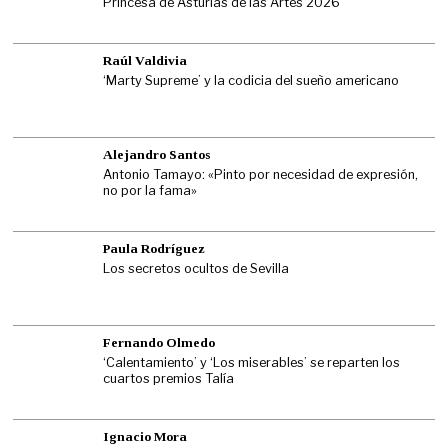
Princesa de Asturias de las Artes 2026
Raúl Valdivia
‘Marty Supreme’ y la codicia del sueño americano
Alejandro Santos
Antonio Tamayo: «Pinto por necesidad de expresión,
no por la fama»
Paula Rodríguez
Los secretos ocultos de Sevilla
Fernando Olmedo
‘Calentamiento’ y ‘Los miserables’ se reparten los
cuartos premios Talía
Ignacio Mora