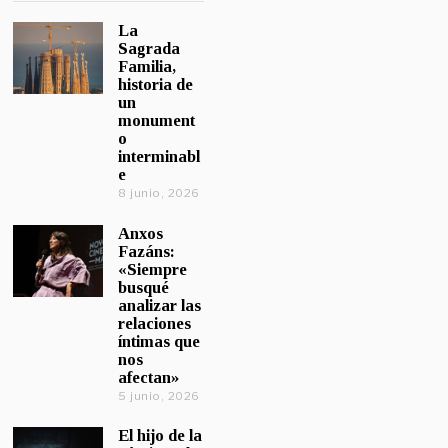
La
Sagrada
Familia,
historia de
un
monument
o
interminabl
e
8 junio, 2026
Anxos
Fazáns:
«Siempre
busqué
analizar las
relaciones
íntimas que
nos
afectan»
5 junio, 2026
El hijo de la