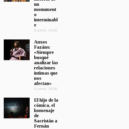
un
monument
o
interminabl
e
8 junio, 2026
Anxos
Fazáns:
«Siempre
busqué
analizar las
relaciones
íntimas que
nos
afectan»
5 junio, 2026
El hijo de la
cómica, el
homenaje
de
Sacristán a
Fernán