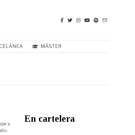
CELÁNEA
MÁSTER
En cartelera
jar a
ato,