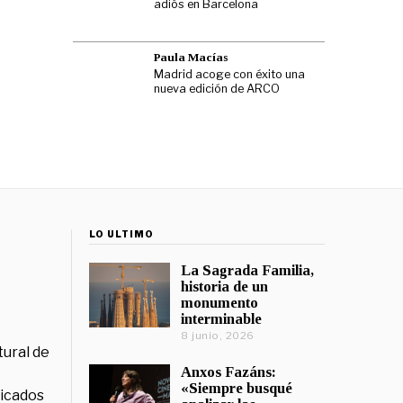
adiós en Barcelona
Paula Macías
Madrid acoge con éxito una
nueva edición de ARCO
LO ÚLTIMO
La Sagrada Familia,
historia de un
monumento
interminable
8 junio, 2026
tural de
Anxos Fazáns:
«Siempre busqué
licados