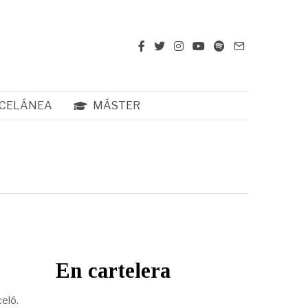
CELÁNEA
MÁSTER
En cartelera
eló.