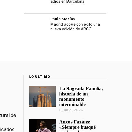
adiós en Barcelona
Paula Macías
Madrid acoge con éxito una
nueva edición de ARCO
LO ÚLTIMO
La Sagrada Familia,
historia de un
monumento
interminable
8 junio, 2026
tural de
Anxos Fazáns:
«Siempre busqué
licados