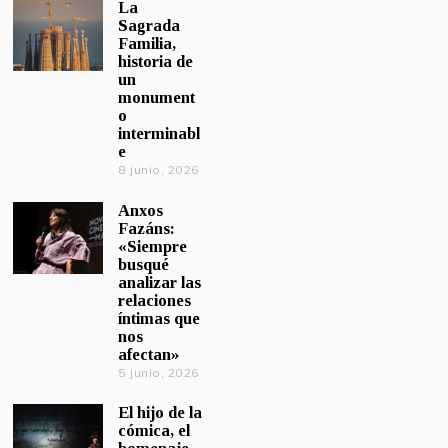
La
Sagrada
Familia,
historia de
un
monument
o
interminabl
e
8 junio, 2026
Anxos
Fazáns:
«Siempre
busqué
analizar las
relaciones
íntimas que
nos
afectan»
5 junio, 2026
El hijo de la
cómica, el