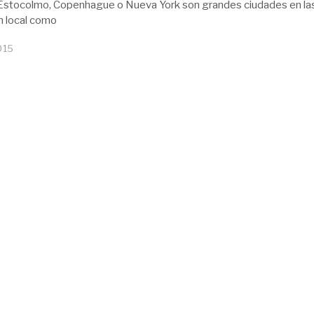
Estocolmo, Copenhague o Nueva York son grandes ciudades en la
n local como
015