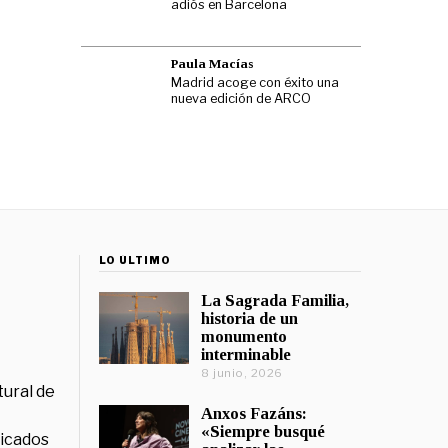
adiós en Barcelona
Paula Macías
Madrid acoge con éxito una
nueva edición de ARCO
LO ÚLTIMO
La Sagrada Familia,
historia de un
monumento
interminable
8 junio, 2026
tural de
Anxos Fazáns:
«Siempre busqué
licados