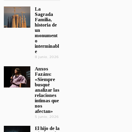
La
Sagrada
Familia,
historia de
un
monument
o
interminabl
e
8 junio, 2026
Anxos
Fazáns:
«Siempre
busqué
analizar las
relaciones
íntimas que
nos
afectan»
5 junio, 2026
El hijo de la