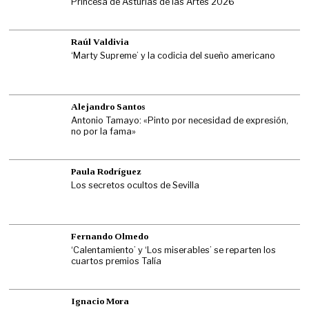
Princesa de Asturias de las Artes 2026
Raúl Valdivia
‘Marty Supreme’ y la codicia del sueño americano
Alejandro Santos
Antonio Tamayo: «Pinto por necesidad de expresión,
no por la fama»
Paula Rodríguez
Los secretos ocultos de Sevilla
Fernando Olmedo
‘Calentamiento’ y ‘Los miserables’ se reparten los
cuartos premios Talía
Ignacio Mora