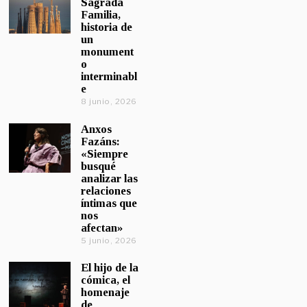
Sagrada
Familia,
historia de
un
monument
o
interminabl
e
8 junio, 2026
Anxos
Fazáns:
«Siempre
busqué
analizar las
relaciones
íntimas que
nos
afectan»
5 junio, 2026
El hijo de la
cómica, el
homenaje
de