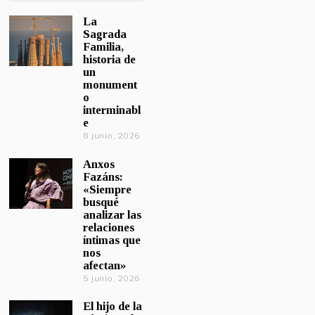
La
Sagrada
Familia,
historia de
un
monument
o
interminabl
e
8 junio, 2026
Anxos
Fazáns:
«Siempre
busqué
analizar las
relaciones
íntimas que
nos
afectan»
5 junio, 2026
El hijo de la