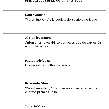
Princesa de Asturias de las Artes 2026
Raúl Valdivia
‘Marty Supreme’ y la codicia del sueño americano
Alejandro Santos
Antonio Tamayo: «Pinto por necesidad de expresión,
no por la fama»
Paula Rodríguez
Los secretos ocultos de Sevilla
Fernando Olmedo
‘Calentamiento’ y ‘Los miserables’ se reparten los
cuartos premios Talía
Ignacio Mora