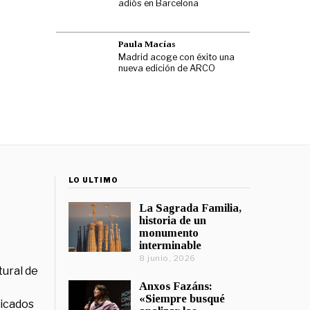
adiós en Barcelona
Paula Macías
Madrid acoge con éxito una
nueva edición de ARCO
LO ÚLTIMO
La Sagrada Familia,
historia de un
monumento
interminable
8 junio, 2026
tural de
Anxos Fazáns:
«Siempre busqué
licados