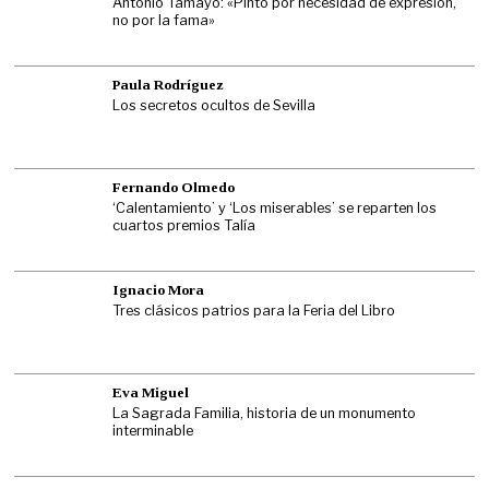
Antonio Tamayo: «Pinto por necesidad de expresión,
no por la fama»
Paula Rodríguez
Los secretos ocultos de Sevilla
Fernando Olmedo
‘Calentamiento’ y ‘Los miserables’ se reparten los
cuartos premios Talía
Ignacio Mora
Tres clásicos patrios para la Feria del Libro
Eva Miguel
La Sagrada Familia, historia de un monumento
interminable