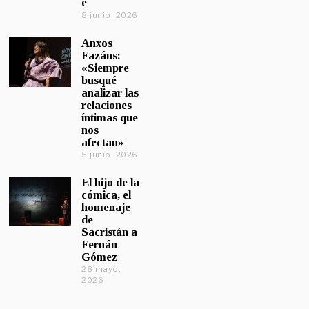
e
8 junio, 2026
Anxos
Fazáns:
«Siempre
busqué
analizar las
relaciones
íntimas que
nos
afectan»
5 junio, 2026
El hijo de la
cómica, el
homenaje
de
Sacristán a
Fernán
Gómez
28 mayo,
2026