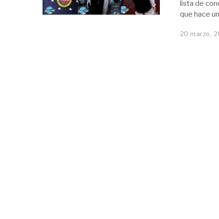
lista de con
que hace u
20 marzo, 2