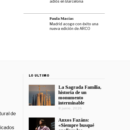
adiós en Barcelona
Paula Macías
Madrid acoge con éxito una
nueva edición de ARCO
LO ÚLTIMO
La Sagrada Familia,
historia de un
monumento
interminable
8 junio, 2026
tural de
Anxos Fazáns:
«Siempre busqué
licados