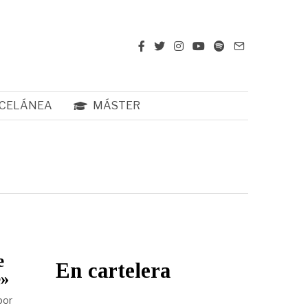
CELÁNEA
MÁSTER
e
En cartelera
e»
por