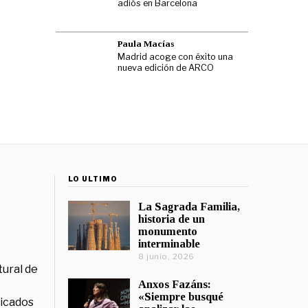
adiós en Barcelona
Paula Macías
Madrid acoge con éxito una
nueva edición de ARCO
LO ÚLTIMO
La Sagrada Familia,
historia de un
monumento
interminable
8 junio, 2026
tural de
Anxos Fazáns:
«Siempre busqué
licados