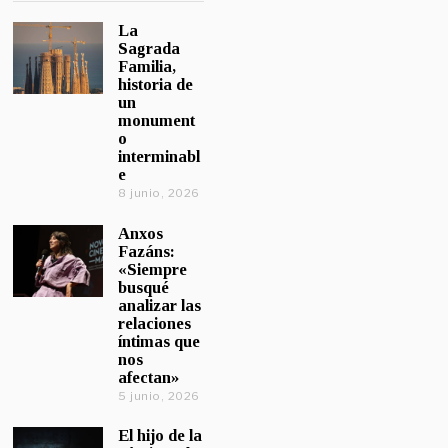
La
Sagrada
Familia,
historia de
un
monument
o
interminabl
e
8 junio, 2026
Anxos
Fazáns:
«Siempre
busqué
analizar las
relaciones
íntimas que
nos
afectan»
5 junio, 2026
El hijo de la