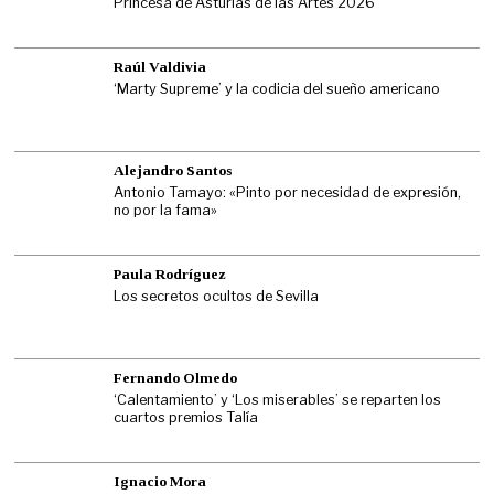
Princesa de Asturias de las Artes 2026
Raúl Valdivia
‘Marty Supreme’ y la codicia del sueño americano
Alejandro Santos
Antonio Tamayo: «Pinto por necesidad de expresión,
no por la fama»
Paula Rodríguez
Los secretos ocultos de Sevilla
Fernando Olmedo
‘Calentamiento’ y ‘Los miserables’ se reparten los
cuartos premios Talía
Ignacio Mora