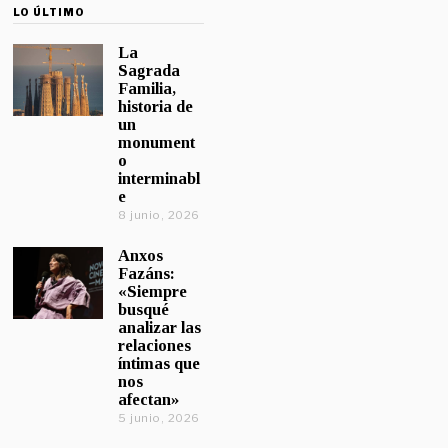
LO ÚLTIMO
La
Sagrada
Familia,
historia de
un
monument
o
interminabl
e
8 junio, 2026
Anxos
Fazáns:
«Siempre
busqué
analizar las
relaciones
íntimas que
nos
afectan»
5 junio, 2026