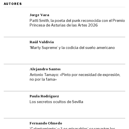
AUTORES
Jorge Vara
Patti Smith, la poeta del punk reconocida con el Premio
Princesa de Asturias de las Artes 2026
Raúl Valdivia
‘Marty Supreme’ y la codicia del sueño americano
Alejandro Santos
Antonio Tamayo: «Pinto por necesidad de expresión,
no por la fama»
Paula Rodríguez
Los secretos ocultos de Sevilla
Fernando Olmedo
‘Calentamiento’ y ‘Los miserables’ se reparten los