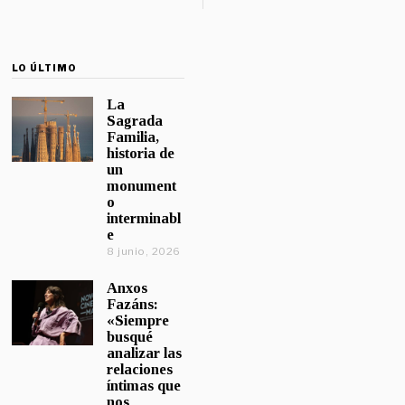
LO ÚLTIMO
La
Sagrada
Familia,
historia de
un
monument
o
interminabl
e
8 junio, 2026
Anxos
Fazáns:
«Siempre
busqué
analizar las
relaciones
íntimas que
nos