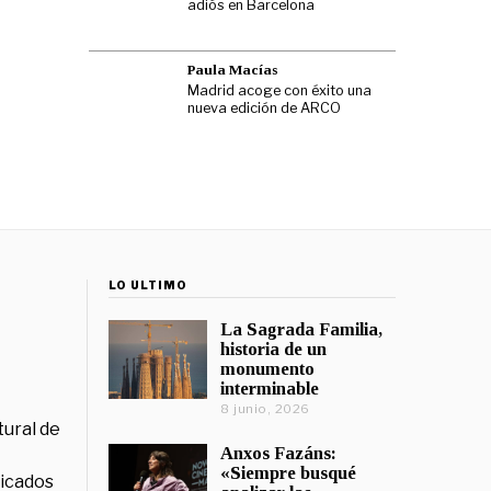
adiós en Barcelona
Paula Macías
Madrid acoge con éxito una
nueva edición de ARCO
LO ÚLTIMO
La Sagrada Familia,
historia de un
monumento
interminable
8 junio, 2026
tural de
Anxos Fazáns:
«Siempre busqué
licados