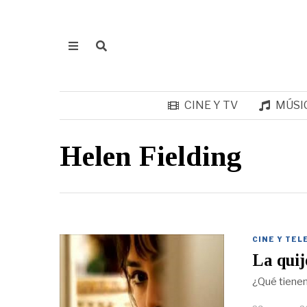
CINE Y TV
MÚSI
Helen Fielding
CINE Y TEL
La quij
¿Qué tienen