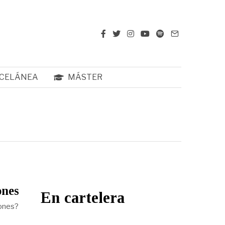
CELÁNEA
MÁSTER
ones
En cartelera
Jones?