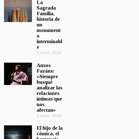
La
Sagrada
Familia,
historia de
un
monument
o
interminabl
e
8 junio, 2026
Anxos
Fazáns:
«Siempre
busqué
analizar las
relaciones
íntimas que
nos
afectan»
5 junio, 2026
El hijo de la
cómica, el