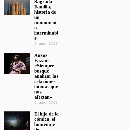
Sagrada
Familia,
historia de
un
monument
o
interminabl
e
8 junio, 2026
Anxos
Fazáns:
«Siempre
busqué
analizar las
relaciones
íntimas que
nos
afectan»
5 junio, 2026
El hijo de la
cómica, el
homenaje
de