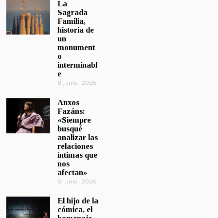
La
Sagrada
Familia,
historia de
un
monument
o
interminabl
e
8 junio, 2026
Anxos
Fazáns:
«Siempre
busqué
analizar las
relaciones
íntimas que
nos
afectan»
5 junio, 2026
El hijo de la
cómica, el