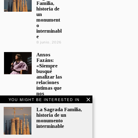
Familia,
historia de
un
monument
o
interminabl
e
8 junio, 2026
Anxos
Fazáns:
«Siempre
busqué
analizar las
relaciones
íntimas que
nos
afectan»
YOU MIGHT BE INTERESTED IN
5 junio, 2026
La Sagrada Familia,
historia de un
El hijo de la
monumento
cómica, el
interminable
homenaje
de