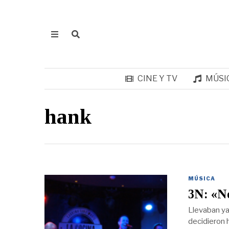
CINE Y TV
MÚSI
hank
MÚSICA
3N: «No
Llevaban ya
decidieron h