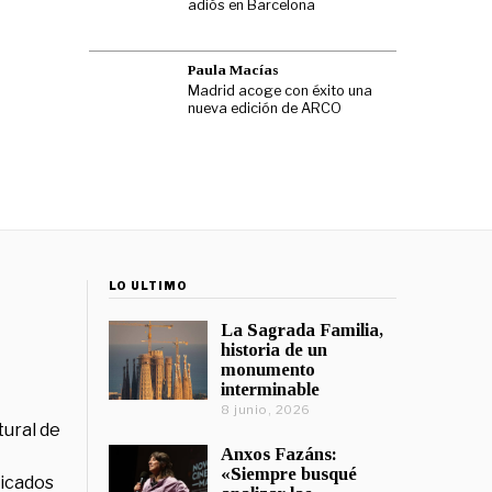
adiós en Barcelona
Paula Macías
Madrid acoge con éxito una
nueva edición de ARCO
LO ÚLTIMO
La Sagrada Familia,
historia de un
monumento
interminable
8 junio, 2026
tural de
Anxos Fazáns:
«Siempre busqué
licados