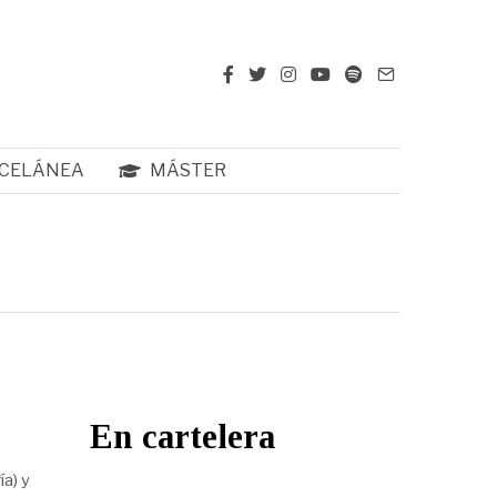
CELÁNEA
MÁSTER
En cartelera
ía) y