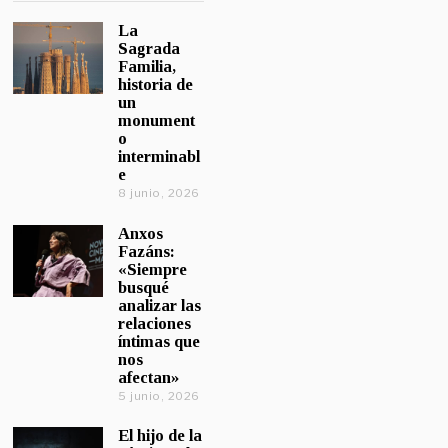
La
Sagrada
Familia,
historia de
un
monument
o
interminabl
e
8 junio, 2026
Anxos
Fazáns:
«Siempre
busqué
analizar las
relaciones
íntimas que
nos
afectan»
5 junio, 2026
El hijo de la