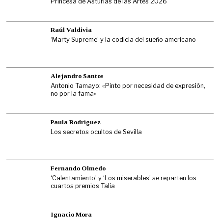
Princesa de Asturias de las Artes 2026
Raúl Valdivia
‘Marty Supreme’ y la codicia del sueño americano
Alejandro Santos
Antonio Tamayo: «Pinto por necesidad de expresión,
no por la fama»
Paula Rodríguez
Los secretos ocultos de Sevilla
Fernando Olmedo
‘Calentamiento’ y ‘Los miserables’ se reparten los
cuartos premios Talía
Ignacio Mora