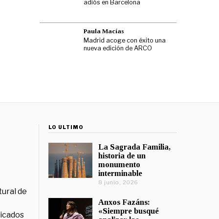
adiós en Barcelona
Paula Macías
Madrid acoge con éxito una
nueva edición de ARCO
LO ÚLTIMO
La Sagrada Familia,
historia de un
monumento
interminable
8 junio, 2026
tural de
Anxos Fazáns:
«Siempre busqué
licados