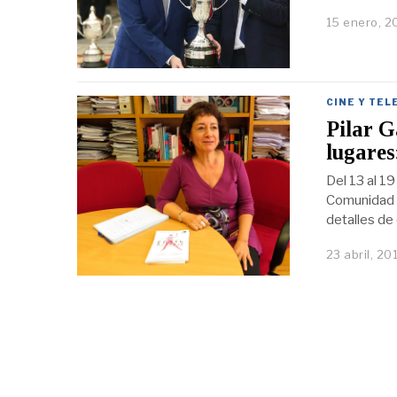
15 enero, 2
CINE Y TEL
Pilar G
lugares
Del 13 al 19
Comunidad 
detalles de
23 abril, 20