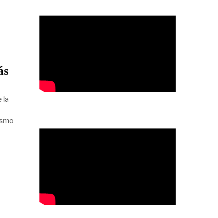
ás
 la
ismo