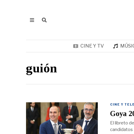
CINE Y TV
MÚSI
guión
CINE Y TEL
Goya 20
El libreto 
candidatos a