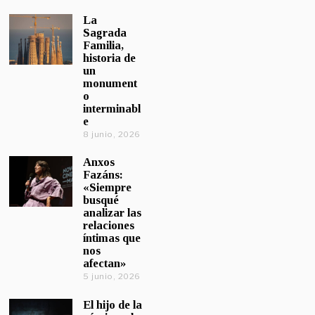
La
Sagrada
Familia,
historia de
un
monument
o
interminabl
e
8 junio, 2026
Anxos
Fazáns:
«Siempre
busqué
analizar las
relaciones
íntimas que
nos
afectan»
5 junio, 2026
El hijo de la