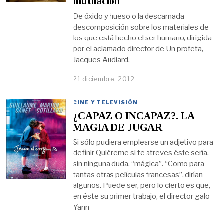
mutilación
De óxido y hueso o la descarnada
descomposición sobre los materiales de
los que está hecho el ser humano, dirigida
por el aclamado director de Un profeta,
Jacques Audiard.
21 diciembre, 2012
CINE Y TELEVISIÓN
¿CAPAZ O INCAPAZ?. LA
MAGIA DE JUGAR
Si sólo pudiera emplearse un adjetivo para
definir Quiéreme si te atreves éste sería,
sin ninguna duda, “mágica”. “Como para
tantas otras películas francesas”, dirían
algunos. Puede ser, pero lo cierto es que,
en éste su primer trabajo, el director galo
Yann