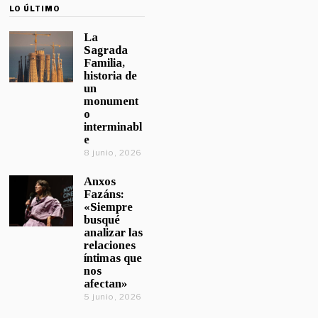
LO ÚLTIMO
La
Sagrada
Familia,
historia de
un
monument
o
interminabl
e
8 junio, 2026
Anxos
Fazáns:
«Siempre
busqué
analizar las
relaciones
íntimas que
nos
afectan»
5 junio, 2026