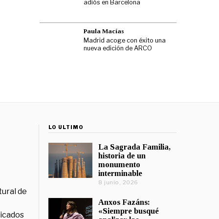
adiós en Barcelona
Paula Macías
Madrid acoge con éxito una
nueva edición de ARCO
LO ÚLTIMO
La Sagrada Familia,
historia de un
monumento
interminable
8 junio, 2026
tural de
Anxos Fazáns:
«Siempre busqué
licados