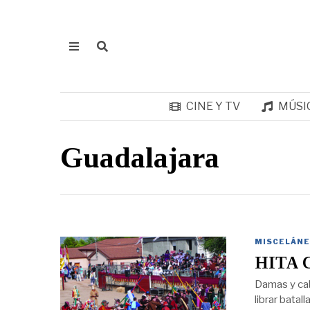
CINE Y TV
MÚSI
Guadalajara
MISCELÁNE
HITA 
Damas y caba
librar batal