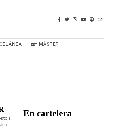
CELÁNEA
MÁSTER
R
En cartelera
esto a
vino