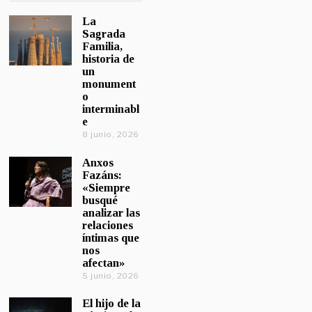
La
Sagrada
Familia,
historia de
un
monument
o
interminabl
e
8 junio, 2026
Anxos
Fazáns:
«Siempre
busqué
analizar las
relaciones
íntimas que
nos
afectan»
5 junio, 2026
El hijo de la