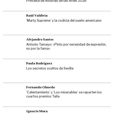
Princesa de Asturias de las Artes 2026
Raúl Valdivia
‘Marty Supreme’ y la codicia del sueño americano
Alejandro Santos
Antonio Tamayo: «Pinto por necesidad de expresión,
no por la fama»
Paula Rodríguez
Los secretos ocultos de Sevilla
Fernando Olmedo
‘Calentamiento’ y ‘Los miserables’ se reparten los
cuartos premios Talía
Ignacio Mora