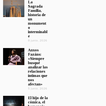
La
Sagrada
Familia,
historia de
un
monument
o
interminabl
e
8 junio, 2026
Anxos
Fazáns:
«Siempre
busqué
analizar las
relaciones
íntimas que
nos
afectan»
5 junio, 2026
El hijo de la
cómica, el