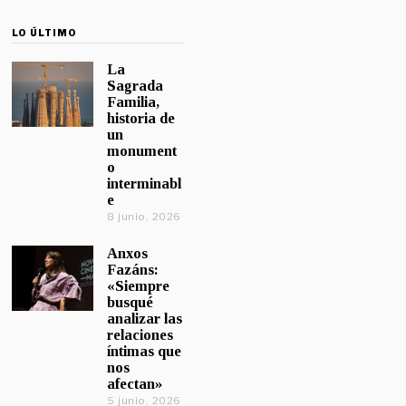
LO ÚLTIMO
La
Sagrada
Familia,
historia de
un
monument
o
interminabl
e
8 junio, 2026
Anxos
Fazáns:
«Siempre
busqué
analizar las
relaciones
íntimas que
nos
afectan»
5 junio, 2026