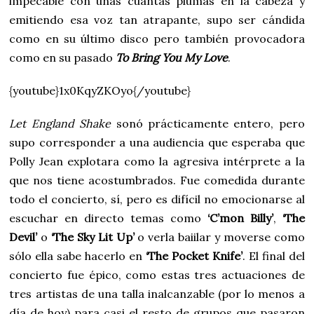
impecable con unas cuantas plumas en la cabeza y
emitiendo esa voz tan atrapante, supo ser cándida
como en su último disco pero también provocadora
como en su pasado
To Bring You My Love
.
{youtube}1x0KqyZKOyo{/youtube}
Let England Shake
sonó prácticamente entero, pero
supo corresponder a una audiencia que esperaba que
Polly Jean explotara como la agresiva intérprete a la
que nos tiene acostumbrados. Fue comedida durante
todo el concierto, sí, pero es difícil no emocionarse al
escuchar en directo temas como
‘C’mon Billy’
,
‘The
Devil’
o
‘The Sky Lit Up’
o verla baiilar y moverse como
sólo ella sabe hacerlo en
‘The Pocket Knife’
. El final del
concierto fue épico, como estas tres actuaciones de
tres artistas de una talla inalcanzable (por lo menos a
día de hoy) para casi el resto de grupos que pasaron