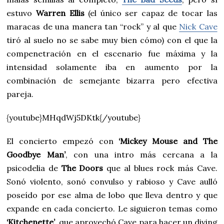
estuvo
Warren Ellis
(el único ser capaz de tocar las
maracas de una manera tan “rock” y al que
Nick Cave
tiró al suelo no se sabe muy bien cómo) con el que la
compenetración en el escenario fue máxima y la
intensidad solamente iba en aumento por la
combinación de semejante bizarra pero efectiva
pareja.
{youtube}MHqdWj5DKtk{/youtube}
El concierto empezó con
‘Mickey Mouse and The
Goodbye Man’
, con una intro más cercana a la
psicodelia de
The Doors
que al blues rock más Cave.
Sonó violento, sonó convulso y rabioso y Cave aulló
poseído por ese alma de lobo que lleva dentro y que
expande en cada concierto. Le siguieron temas como
‘Kitchenette’
, que aprovechó Cave para hacer un diving