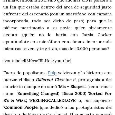
un fan que estaba dentro del área de seguridad justo
enfrente del escenario (con un micrófono con cámara
incorporada, todo sea dicho de paso) para que le
pidiese matrimonio a su novia, quien obviamente
aceptó ¿quién no lo haría con Jarvis Cocker
apuntándote con micrófono con cámara incorporada
mientras te ven, y te gritan, más de 43.000 personas?
{youtube}cRM9zsC5LHc{/youtube}
Fuera de populismos,
Pulp
volvieron y lo hicieron con
fuerza: el disco
Different Class
fue el protagonista del
concierto (aunque no sonó
‘Mis – Shapes’
…) con temas
como
‘Something Changed’, ‘Disco 2000’, ‘Sorted For
E’s & Wizz’, ‘FEELINGCALLEDLOVE’
o, por supuesto
‘Common People’
(que dedicó a los protagonistas del
desalojo de Plaza de Catalunya). El concierto empezó