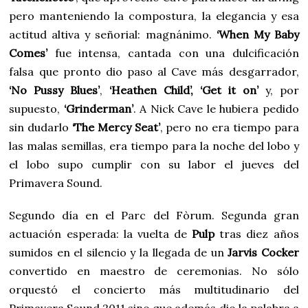
pero manteniendo la compostura, la elegancia y esa
actitud altiva y señorial: magnánimo.
‘When My Baby
Comes’
fue intensa, cantada con una dulcificación
falsa que pronto dio paso al Cave más desgarrador,
‘No Pussy Blues’
,
‘Heathen Child’,
‘Get it on’
y, por
supuesto,
‘Grinderman’
. A Nick Cave le hubiera pedido
sin dudarlo
‘The Mercy Seat’
, pero no era tiempo para
las malas semillas, era tiempo para la noche del lobo y
el lobo supo cumplir con su labor el jueves del
Primavera Sound.
Segundo día en el Parc del Fòrum. Segunda gran
actuación esperada: la vuelta de
Pulp
tras diez años
sumidos en el silencio y la llegada de un
Jarvis Cocker
convertido en maestro de ceremonias. No sólo
orquestó el concierto más multitudinario del
Primavera Sound 2011 sino que además dio la palabra a