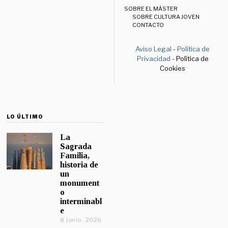
SOBRE EL MÁSTER
SOBRE CULTURA JOVEN
CONTACTO
Aviso Legal
-
Política de
Privacidad
- Política de
Cookies
LO ÚLTIMO
La
Sagrada
Familia,
historia de
un
monument
o
interminabl
e
8 junio, 2026