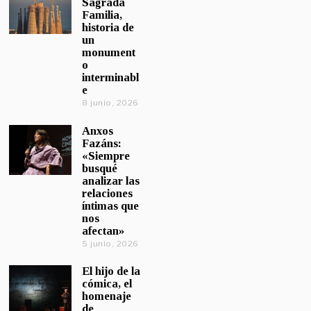
Sagrada
Familia,
historia de
un
monument
o
interminabl
e
8 junio, 2026
Anxos
Fazáns:
«Siempre
busqué
analizar las
relaciones
íntimas que
nos
afectan»
5 junio, 2026
El hijo de la
cómica, el
homenaje
de