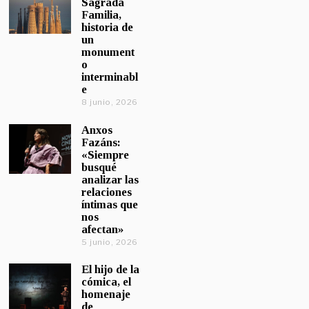
Sagrada
Familia,
historia de
un
monument
o
interminabl
e
8 junio, 2026
Anxos
Fazáns:
«Siempre
busqué
analizar las
relaciones
íntimas que
nos
afectan»
5 junio, 2026
El hijo de la
cómica, el
homenaje
de