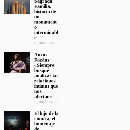
Sagrada
Familia,
historia de
un
monument
o
interminabl
e
8 junio, 2026
Anxos
Fazáns:
«Siempre
busqué
analizar las
relaciones
íntimas que
nos
afectan»
5 junio, 2026
El hijo de la
cómica, el
homenaje
de