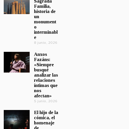
Sagrada
Familia,
historia de
un
monument
o
interminabl
e
8 junio, 2026
Anxos
Fazáns:
«Siempre
busqué
analizar las
relaciones
íntimas que
nos
afectan»
5 junio, 2026
El hijo de la
cómica, el
homenaje
de