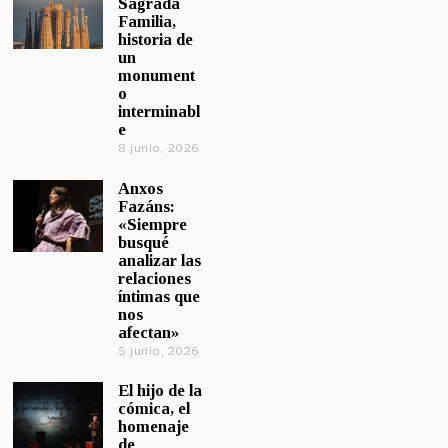
Sagrada
Familia,
historia de
un
monument
o
interminabl
e
8 junio, 2026
Anxos
Fazáns:
«Siempre
busqué
analizar las
relaciones
íntimas que
nos
afectan»
5 junio, 2026
El hijo de la
cómica, el
homenaje
de