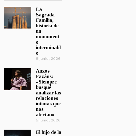
La
Sagrada
Familia,
historia de
un
monument
o
interminabl
e
8 junio, 2026
Anxos
Fazáns:
«Siempre
busqué
analizar las
relaciones
íntimas que
nos
afectan»
5 junio, 2026
El hijo de la