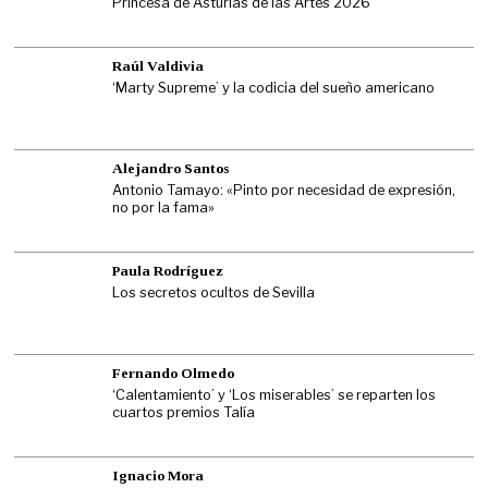
Princesa de Asturias de las Artes 2026
Raúl Valdivia
‘Marty Supreme’ y la codicia del sueño americano
Alejandro Santos
Antonio Tamayo: «Pinto por necesidad de expresión,
no por la fama»
Paula Rodríguez
Los secretos ocultos de Sevilla
Fernando Olmedo
‘Calentamiento’ y ‘Los miserables’ se reparten los
cuartos premios Talía
Ignacio Mora