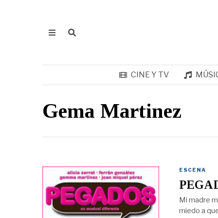
CINE Y TV
MÚSI
Gema Martinez
ESCENA
PEGAD
Mi madre me
miedo a que