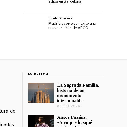
adiós en Barcelona
Paula Macías
Madrid acoge con éxito una
nueva edición de ARCO
LO ÚLTIMO
La Sagrada Familia,
historia de un
monumento
interminable
8 junio, 2026
tural de
Anxos Fazáns:
«Siempre busqué
licados