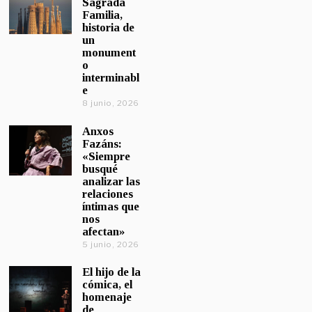
Sagrada
Familia,
historia de
un
monument
o
interminabl
e
8 junio, 2026
Anxos
Fazáns:
«Siempre
busqué
analizar las
relaciones
íntimas que
nos
afectan»
5 junio, 2026
El hijo de la
cómica, el
homenaje
de