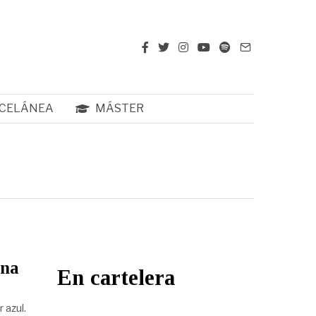
CELÁNEA
MÁSTER
una
En cartelera
 azul.