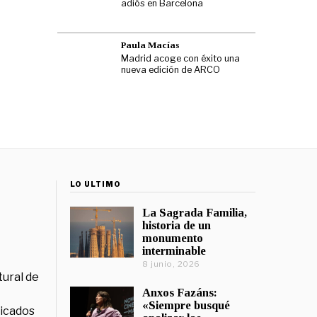
adiós en Barcelona
Paula Macías
Madrid acoge con éxito una
nueva edición de ARCO
LO ÚLTIMO
La Sagrada Familia,
historia de un
monumento
interminable
8 junio, 2026
tural de
Anxos Fazáns:
«Siempre busqué
licados