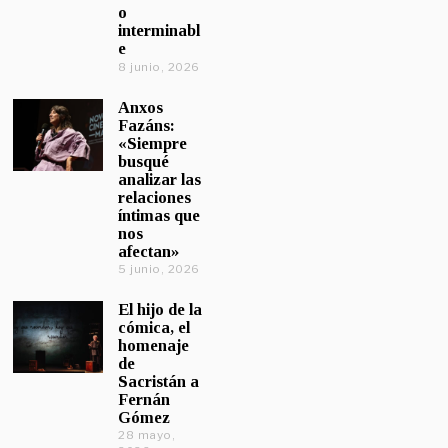
o
interminabl
e
8 junio, 2026
Anxos
Fazáns:
«Siempre
busqué
analizar las
relaciones
íntimas que
nos
afectan»
5 junio, 2026
El hijo de la
cómica, el
homenaje
de
Sacristán a
Fernán
Gómez
28 mayo,