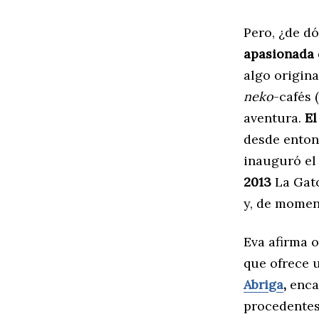
Pero, ¿de d
apasionada 
algo origina
neko
-cafés (
aventura.
El
desde entonc
inauguró el 
2013
La Gato
y, de mome
Eva afirma 
que ofrece 
Abriga
,
encar
procedentes