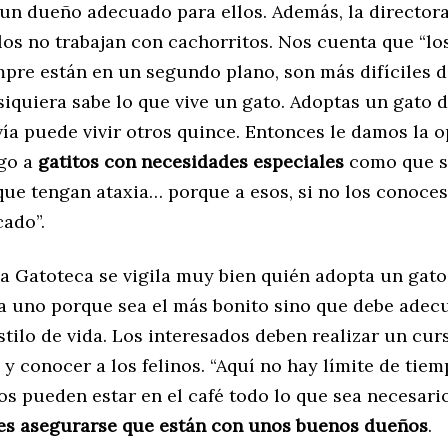
un dueño adecuado para ellos. Además, la director
los no trabajan con cachorritos. Nos cuenta que “l
pre están en un segundo plano, son más difíciles d
siquiera sabe lo que vive un gato. Adoptas un gato 
vía puede vivir otros quince. Entonces le damos la 
ego a
gatitos con necesidades especiales
como que se
 que tengan ataxia… porque a esos, si no los conoce
ado”.
la Gatoteca se vigila muy bien quién adopta un gato
 a uno porque sea el más bonito sino que debe adec
stilo de vida. Los interesados deben realizar un cur
y conocer a los felinos. “Aquí no hay límite de tiem
os pueden estar en el café todo lo que sea necesari
es asegurarse que están con unos buenos dueños
.