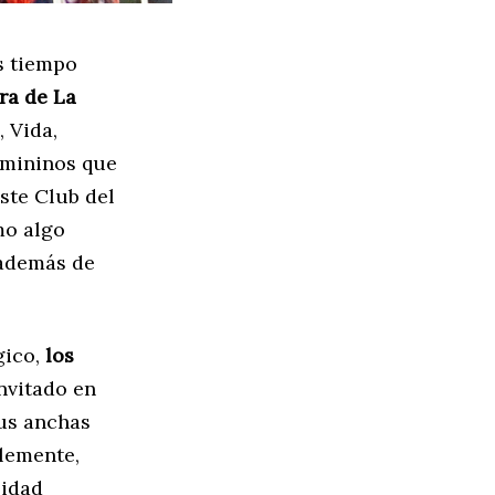
s tiempo
ra de La
, Vida,
 mininos que
este Club del
mo algo
 además de
gico,
los
nvitado en
sus anchas
lemente,
sidad