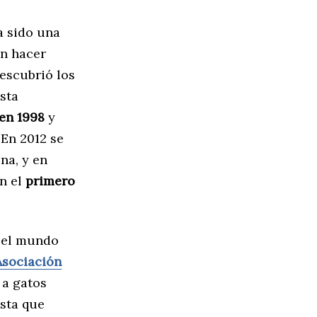
a sido una
en hacer
descubrió los
sta
en 1998
y
 En 2012 se
na, y en
en el
primero
n el mundo
Asociación
 a gatos
asta que