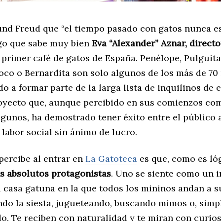
nd Freud que “el tiempo pasado con gatos nunca e
lgo que sabe muy bien
Eva “Alexander” Aznar, directo
l primer café de gatos de España. Penélope, Pulguita
Roco o Bernardita son solo algunos de los más de 70
o a formar parte de la larga lista de inquilinos de 
oyecto que, aunque percibido en sus comienzos co
lgunos, ha demostrado tener éxito entre el público
 labor social sin ánimo de lucro.
percibe al entrar en
La Gatoteca
es que, como es ló
os absolutos protagonistas
. Uno se siente como un i
 casa gatuna en la que todos los mininos andan a 
ndo la siesta, jugueteando, buscando mimos o, simp
do. Te reciben con naturalidad y te miran con curio