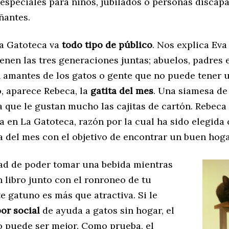
especiales para niños, jubilados o personas discapa
ñantes.
La Gatoteca va
todo tipo de público
. Nos explica Eva
enen las tres generaciones juntas; abuelos, padres e
 amantes de los gatos o gente que no puede tener u
o, aparece Rebeca, la
gatita del mes
. Una siamesa de
a que le gustan mucho las cajitas de cartón. Rebeca 
a en La Gatoteca, razón por la cual ha sido elegida
 del mes con el objetivo de encontrar un buen hogar
dad de poder tomar una bebida mientras
 libro junto con el ronroneo de tu
 gatuno es más que atractiva. Si le
bor social
de ayuda a gatos sin hogar, el
o puede ser mejor. Como prueba, el