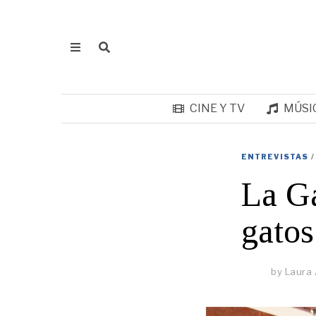
CINE Y TV
MÚSI
ENTREVISTAS
/
La Ga
gatos
by
Laura 