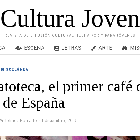
Cultura Joven
REVISTA DE DIFUSIÓN CULTURAL HECHA POR Y PARA JÓVENES
CA
ESCENA
LETRAS
ARTE
MIS
MISCELÁNEA
toteca, el primer café 
 de España
Antolínez Parrado
1 diciembre, 2015