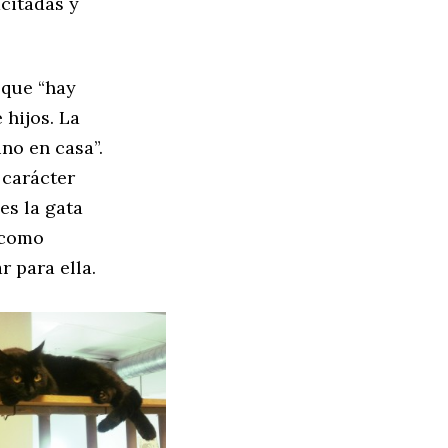
citadas y
 que “hay
 hijos. La
no en casa”.
 carácter
es la gata
 como
 para ella.