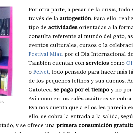
Por otra parte, a pesar de la crisis, todo 
través de la
autogestión
. Para ello, real
tipo de
actividades
orientadas a la form
consulta referente al mundo del gato, a
eventos culturales, cursos o la celebrac
Festival Miau
por el Día Internacional de
También cuentan con
servicios
como
Oh
o
Felvet
, todo pensado para hacer más fác
de los pequeños felinos y sus dueños. A
Gatoteca
se paga por el tiempo
y no por 
Así como en los cafés asiáticos se cobra
os
Eva nos cuenta que a ellos les parecía e
ello, se cobra la entrada a la salida, seg
stado, y se ofrece una
primera consumición gratuit