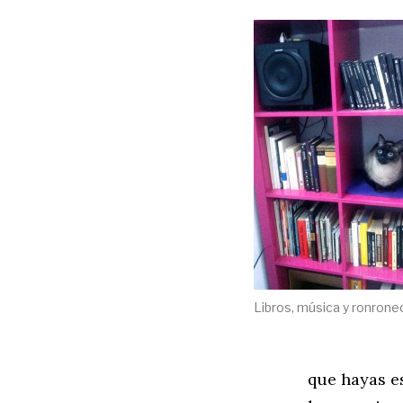
Libros, música y ronrone
que hayas e