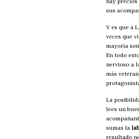
hay precios 
sus acompa
Y es que a 
veces que vi
mayoría son
En todo est
nervioso a l
más veteran
protagonista
La posibili
lees un buen
acompañante
sumas la
la
resultado n