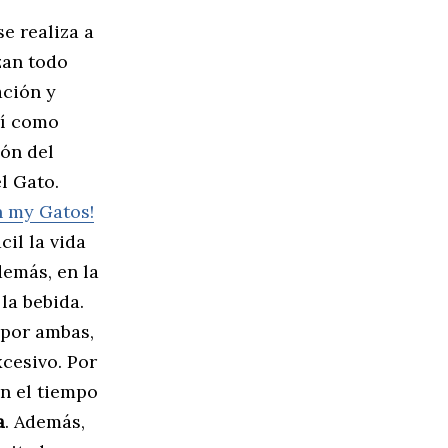
se realiza a
izan todo
ación y
sí como
ión del
l Gato.
 my Gatos!
il la vida
demás, en la
la bebida.
 por ambas,
xcesivo. Por
ún el tiempo
a
. Además,