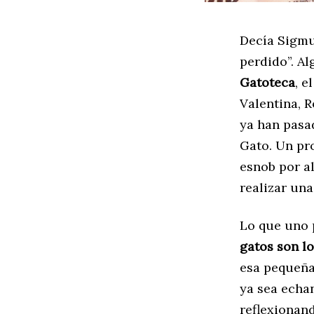
Decía Sigmu
perdido”. A
Gatoteca
, e
Valentina, 
ya han pasad
Gato. Un pr
esnob por a
realizar una
Lo que uno 
gatos son l
esa pequeña
ya sea echa
reflexionan