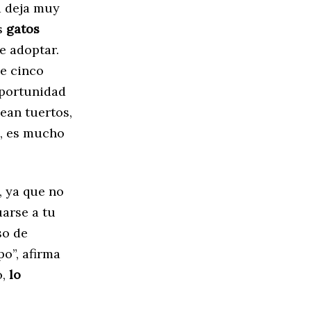
a deja muy
os
gatos
e adoptar.
de cinco
oportunidad
an tuertos,
s, es mucho
, ya que no
uarse a tu
so de
po”, afirma
o,
lo