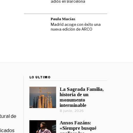
adiós en Barcelona
Paula Macías
Madrid acoge con éxito una
nueva edición de ARCO
LO ÚLTIMO
La Sagrada Familia,
historia de un
monumento
interminable
8 junio, 2026
tural de
Anxos Fazáns:
«Siempre busqué
licados