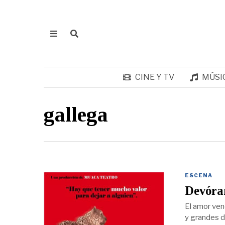
CINE Y TV
MÚSI
gallega
ESCENA
Devóra
El amor ven
y grandes d