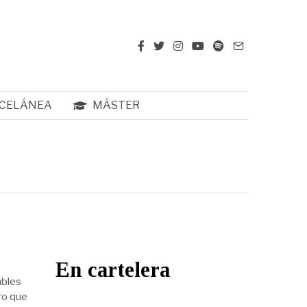
CELÁNEA
MÁSTER
En cartelera
ables
ro que