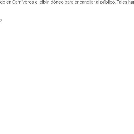
o en Carnívoros el elixir idóneo para encandilar al público. Tales ha
12