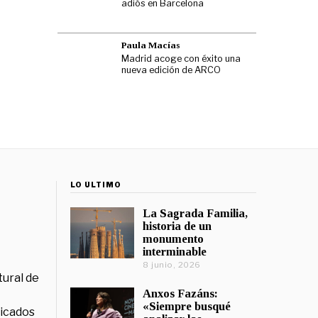
adiós en Barcelona
Paula Macías
Madrid acoge con éxito una
nueva edición de ARCO
LO ÚLTIMO
La Sagrada Familia,
historia de un
monumento
interminable
8 junio, 2026
tural de
Anxos Fazáns:
«Siempre busqué
licados