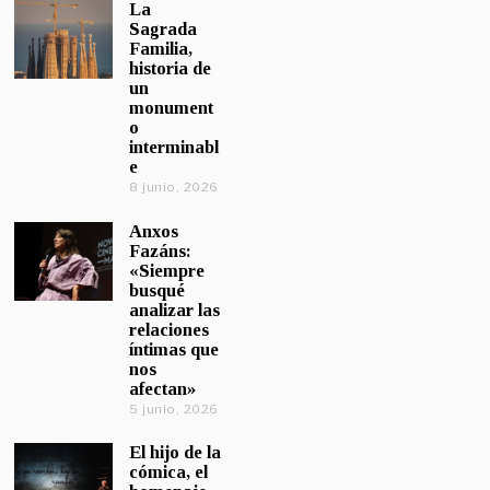
La
Sagrada
Familia,
historia de
un
monument
o
interminabl
e
8 junio, 2026
Anxos
Fazáns:
«Siempre
busqué
analizar las
relaciones
íntimas que
nos
afectan»
5 junio, 2026
El hijo de la
cómica, el