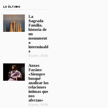
LO ÚLTIMO
La
Sagrada
Familia,
historia de
un
monument
o
interminabl
e
8 junio, 2026
Anxos
Fazáns:
«Siempre
busqué
analizar las
relaciones
íntimas que
nos
afectan»
5 junio, 2026