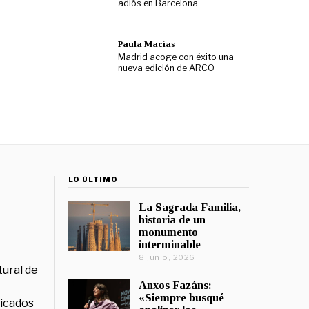
adiós en Barcelona
Paula Macías
Madrid acoge con éxito una
nueva edición de ARCO
LO ÚLTIMO
La Sagrada Familia,
historia de un
monumento
interminable
8 junio, 2026
tural de
Anxos Fazáns:
«Siempre busqué
licados