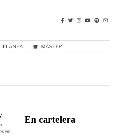
CELÁNEA
MÁSTER
y
En cartelera
 a
dos en