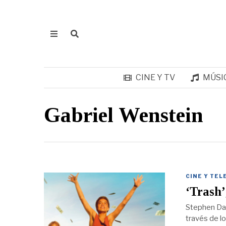
CINE Y TV
MÚSI
Gabriel Wenstein
CINE Y TEL
‘Trash’
Stephen Dald
través de lo